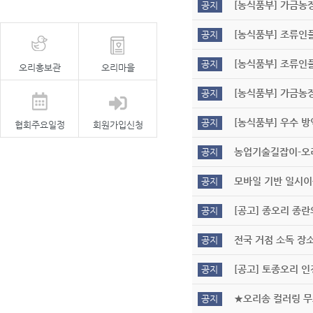
[농식품부] 가금농장
공지
[농식품부] 조류인플
공지
[농식품부] 조류인플
공지
오리홍보관
오리마을
[농식품부] 가금농
공지
[농식품부] 우수 방
공지
협회주요일정
회원가입신청
농업기술길잡이-오
공지
모바일 기반 일시
공지
[공고] 종오리 종
공지
전국 거점 소독 장
공지
[공고] 토종오리 
공지
★오리송 컬러링 
공지