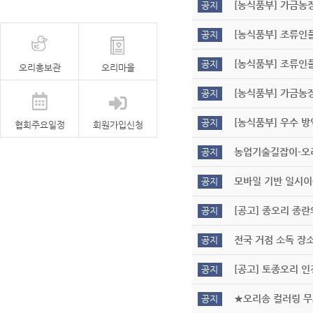
[농식품부] 가금농장
공지
[농식품부] 조류인플
공지
[농식품부] 조류인플
공지
오리홍보관
오리마을
[농식품부] 가금농
공지
[농식품부] 우수 방
공지
협회주요일정
회원가입신청
농업기술길잡이-오
공지
모바일 기반 일시
공지
[공고] 종오리 종
공지
전국 거점 소독 장
공지
[공고] 토종오리 
공지
★오리송 컬러링 
공지