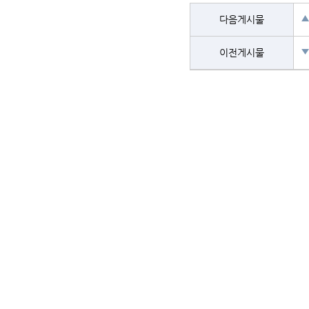
▲
다음게시물
▼
이전게시물