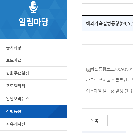
알림마당
해외가축질병동향(09.5.1
공지사항
보도자료
해외동향보고20090501
협회주요일정
각국의 멕시코 인플루엔자
포토갤러리
이스라엘 말뇌증 발생 긴급
일일오리뉴스
질병동향
목록
자유게시판