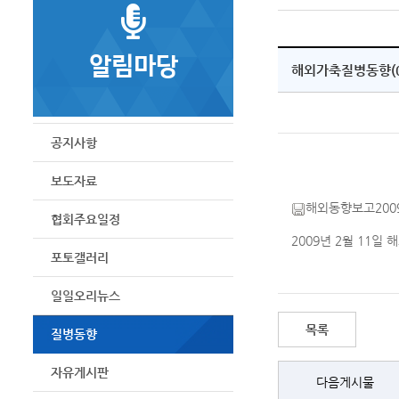
알림마당
해외가축질병동향(09
공지사항
보도자료
해외동향보고2009
협회주요일정
2009년 2월 11일
포토갤러리
일일오리뉴스
목록
질병동향
자유게시판
다음게시물