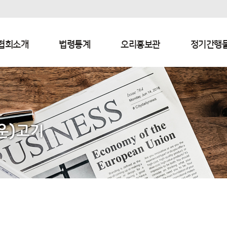
협회소개
법령통계
오리홍보관
정기간행